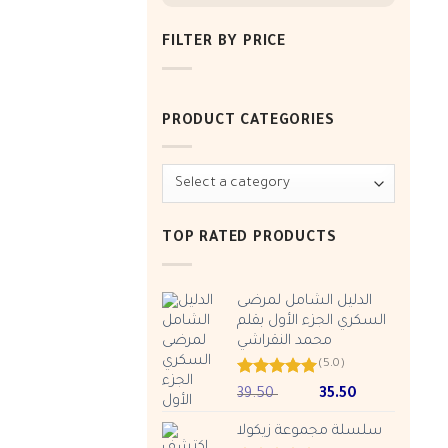
FILTER BY PRICE
Min
Max
price
price
PRODUCT CATEGORIES
TOP RATED PRODUCTS
الدليل الشامل لمرضى
السكري الجزء الأول بقلم
محمد النقراشي
(5.0)
Rated
5.00
Original
Current
39.50
35.50
out of 5
price
price
سلسلة مجموعة زيكولا
was:
is: