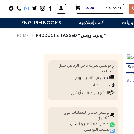
Skip
0.00
BASKET /
to
content
وايات
كتب إسلامية
ENGLISH BOOKS
PRODUCTS TAGGED “روبرت روس”
/
HOME
توصيل سريع داخل الرياض خلال
Sal
ايات
⚡
ساعات
حياة
🚚
شحن في نفس اليوم
🔒
مدفوعات آمنة
💳
الدفع بالبطاقات أو تابي
توصيل مجاني للطلبات فوق
🚚
100 ﷼
تواصل معنا عبر واتساب
صفحة التواصل