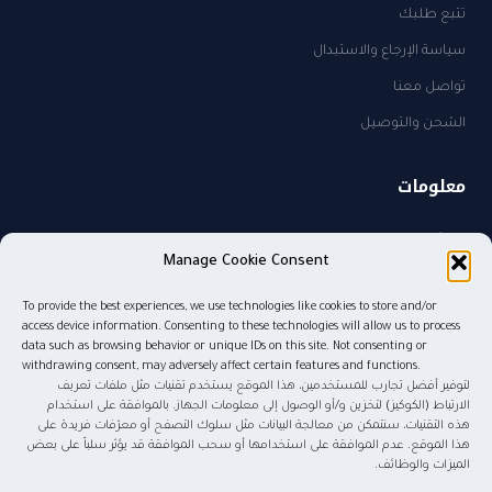
تتبع طلبك
سياسة الإرجاع والاستبدال
تواصل معنا
الشحن والتوصيل
معلومات
من نحن
Manage Cookie Consent
سياسة الخصوصية
To provide the best experiences, we use technologies like cookies to store and/or
sales@kw.sa
access device information. Consenting to these technologies will allow us to process
٠٥٠٥٨٢٧٤٨٥
data such as browsing behavior or unique IDs on this site. Not consenting or
withdrawing consent, may adversely affect certain features and functions.
لتوفير أفضل تجارب للمستخدمين، هذا الموقع يستخدم تقنيات مثل ملفات تعريف
الارتباط (الكوكيز) لتخزين و/أو الوصول إلى معلومات الجهاز. بالموافقة على استخدام
هذه التقنيات، سنتمكن من معالجة البيانات مثل سلوك التصفح أو معرّفات فريدة على
© ٢٠٢٦ موج المعرفة للنشر والتوزيع. جميع الحقوق محفوظة.
هذا الموقع. عدم الموافقة على استخدامها أو سحب الموافقة قد يؤثر سلباً على بعض
الميزات والوظائف.
tabby
tamara
Pay
mada
STC Pay