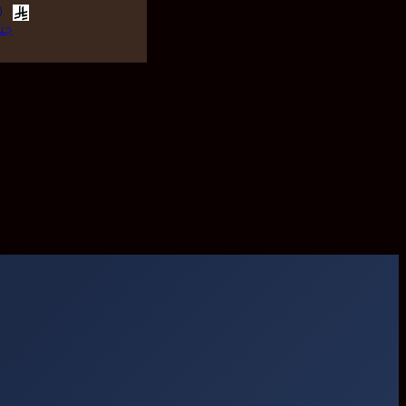
46.00
جث