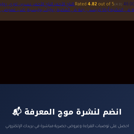
was:
is:
price
price
out of 5
4.82
Rated
التاج الأحمر
(4.8)
ر.س 95.00.
ر.س 125.00.
was:
is:
ة فى المكتبة
ر.س 74.00.
ر.س 87.00.
📬 انضم لنشرة موج المعرفة
احصل على توصيات القراءة وعروض حصرية مباشرة في بريدك الإلكتروني