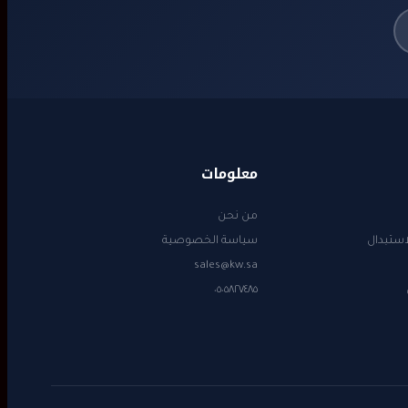
معلومات
من نحن
استبدال
سياسة الخصوصية
sales@kw.sa
٠٥٠٥٨٢٧٤٨٥