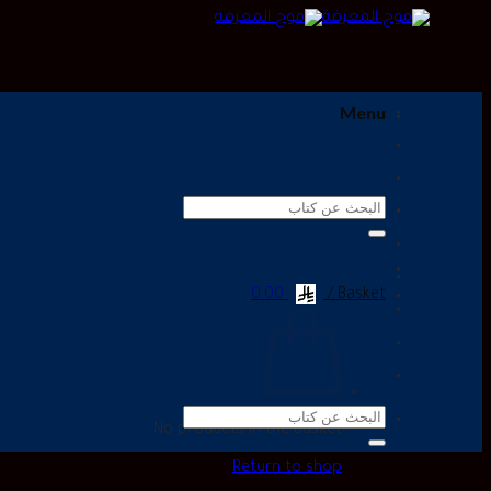
Menu
Search
for:
0.00
Basket /
Search
No products in the basket.
for:
Return to shop