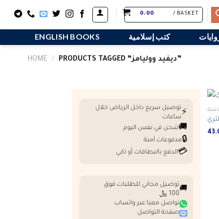
Skip
0.00
BASKET /
to
content
وايات
كتب إسلامية
ENGLISH BOOKS
PRODUCTS TAGGED “ديفيد ووليامز‎”
/
HOME
توصيل سريع داخل الرياض خلال
اشئة
⚡
ساعات
لثري
🚚
شحن في نفس اليوم
🔒
مدفوعات آمنة
💳
الدفع بالبطاقات أو تابي
توصيل مجاني للطلبات فوق
🚚
100 ﷼
تواصل معنا عبر واتساب
صفحة التواصل