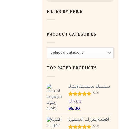
FILTER BY PRICE
Min
Max
price
price
PRODUCT CATEGORIES
TOP RATED PRODUCTS
سلسلة مجموعة زيكولا
(5.0)
Rated
5.00
125.00
out of 5
Original
Current
95.00
price
price
أهمية القرارات الصغيرة
was:
is:
ر.س 95.00.
ر.س 125.00.
(5.0)