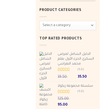
PRODUCT CATEGORIES
TOP RATED PRODUCTS
الدليل الشامل لمرضى
السكري الجزء الأول بقلم
محمد النقراشي
(5.0)
Rated
5.00
Original
Current
39.50
35.50
out of 5
price
price
سلسلة مجموعة زيكولا
was:
is:
ر.س 39.50.
(5.0)
Rated
5.00
125.00
out of 5
Original
Current
95.00