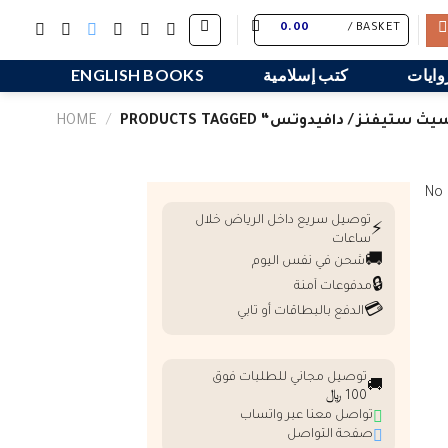
Skip
0.00
BASKET /
to
content
وايات
كتب إسلامية
ENGLISH BOOKS
HOME
/
No 
توصيل سريع داخل الرياض خلال
⚡
ساعات
🚚
شحن في نفس اليوم
🔒
مدفوعات آمنة
💳
الدفع بالبطاقات أو تابي
توصيل مجاني للطلبات فوق
🚚
100 ﷼
تواصل معنا عبر واتساب
صفحة التواصل