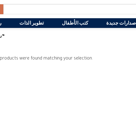
صدارات جديدة
كتب الأطفال
تطوير الذات
ر
PRODUCTS TAGGED “دافيدوتس ‎/‎ سيث ستيفنز‎”
products were found matching your selection.