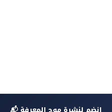
📬 انضم لنشرة موج المعرفة