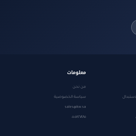
معلومات
من نحن
استبدال
سياسة الخصوصية
sales@kw.sa
٠٥٠٥٨٢٧٤٨٥