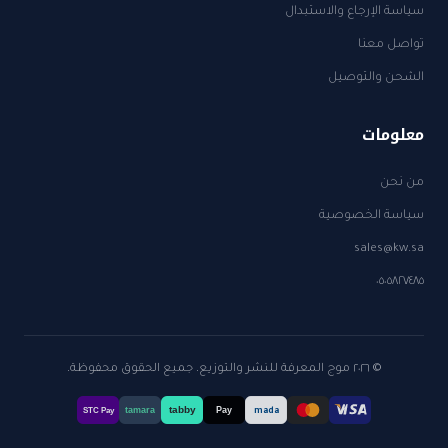
سياسة الإرجاع والاستبدال
تواصل معنا
الشحن والتوصيل
معلومات
من نحن
سياسة الخصوصية
sales@kw.sa
٠٥٠٥٨٢٧٤٨٥
© ٢٠٢٦ موج المعرفة للنشر والتوزيع. جميع الحقوق محفوظة.
tabby
tamara
Pay
mada
STC Pay