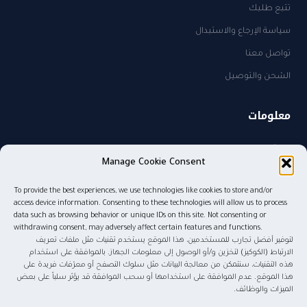
تتبع طلبك
سياسة الإرجاع والاستبدال
تواصل معنا
الشحن والتوصيل
معلومات
من نحن
Manage Cookie Consent
سياسة الخصوصية
To provide the best experiences, we use technologies like cookies to store and/or
sales@kw.sa
access device information. Consenting to these technologies will allow us to process
٠٥٠٥٨٢٧٤٨٥
data such as browsing behavior or unique IDs on this site. Not consenting or
withdrawing consent, may adversely affect certain features and functions.
لتوفير أفضل تجارب للمستخدمين، هذا الموقع يستخدم تقنيات مثل ملفات تعريف
الارتباط (الكوكيز) لتخزين و/أو الوصول إلى معلومات الجهاز. بالموافقة على استخدام
هذه التقنيات، سنتمكن من معالجة البيانات مثل سلوك التصفح أو معرّفات فريدة على
© ٢٠٢٦ موج المعرفة للنشر والتوزيع. جميع الحقوق محفوظة.
هذا الموقع. عدم الموافقة على استخدامها أو سحب الموافقة قد يؤثر سلباً على بعض
الميزات والوظائف.
tabby
tamara
Pay
mada
STC Pay