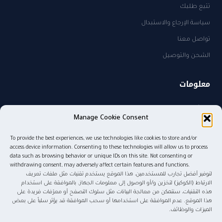
تتبع طلبك
سياسة الإرجاع والاستبدال
تواصل معنا
الشحن والتوصيل
معلومات
من نحن
Manage Cookie Consent
سياسة الخصوصية
To provide the best experiences, we use technologies like cookies to store and/or
sales@kw.sa
access device information. Consenting to these technologies will allow us to process
٠٥٠٥٨٢٧٤٨٥
data such as browsing behavior or unique IDs on this site. Not consenting or
withdrawing consent, may adversely affect certain features and functions.
لتوفير أفضل تجارب للمستخدمين، هذا الموقع يستخدم تقنيات مثل ملفات تعريف
الارتباط (الكوكيز) لتخزين و/أو الوصول إلى معلومات الجهاز. بالموافقة على استخدام
هذه التقنيات، سنتمكن من معالجة البيانات مثل سلوك التصفح أو معرّفات فريدة على
© ٢٠٢٦ موج المعرفة للنشر والتوزيع. جميع الحقوق محفوظة.
هذا الموقع. عدم الموافقة على استخدامها أو سحب الموافقة قد يؤثر سلباً على بعض
الميزات والوظائف.
tabby
tamara
Pay
mada
STC Pay