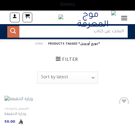
Dismiss
Skip
to
content
Search
for:
PRODUCTS TAGGED “جورج أورويل‎”
/
HOME
FILTER
القصص والروايات
وزارة الحقيقة..
Add to
50.00
wishlist