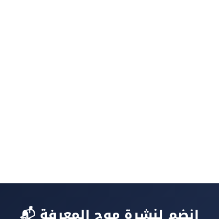
📬 انضم لنشرة موج المعرفة