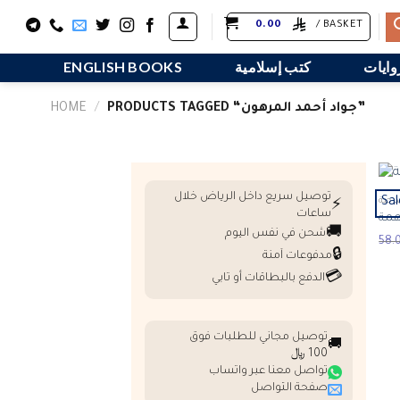
Skip
0.00
BASKET /
to
content
وايات
كتب إسلامية
ENGLISH BOOKS
PRODUCTS TAGGED “جواد أحمد المرهون”
/
HOME
توصيل سريع داخل الرياض خلال
Sal
حية
⚡
ساعات
همة
🚚
شحن في نفس اليوم
🔒
مدفوعات آمنة
💳
الدفع بالبطاقات أو تابي
توصيل مجاني للطلبات فوق
🚚
100 ﷼
تواصل معنا عبر واتساب
صفحة التواصل