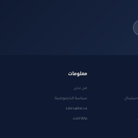
معلومات
من نحن
استبدال
سياسة الخصوصية
sales@kw.sa
٠٥٠٥٨٢٧٤٨٥