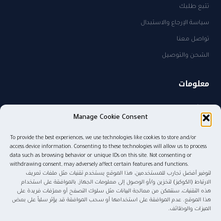
تتبع طلبك
سياسة الإرجاع والاستبدال
تواصل معنا
الشحن والتوصيل
معلومات
من نحن
Manage Cookie Consent
سياسة الخصوصية
To provide the best experiences, we use technologies like cookies to store and/or
sales@kw.sa
access device information. Consenting to these technologies will allow us to process
٠٥٠٥٨٢٧٤٨٥
data such as browsing behavior or unique IDs on this site. Not consenting or
withdrawing consent, may adversely affect certain features and functions.
لتوفير أفضل تجارب للمستخدمين، هذا الموقع يستخدم تقنيات مثل ملفات تعريف
الارتباط (الكوكيز) لتخزين و/أو الوصول إلى معلومات الجهاز. بالموافقة على استخدام
هذه التقنيات، سنتمكن من معالجة البيانات مثل سلوك التصفح أو معرّفات فريدة على
© ٢٠٢٦ موج المعرفة للنشر والتوزيع. جميع الحقوق محفوظة.
هذا الموقع. عدم الموافقة على استخدامها أو سحب الموافقة قد يؤثر سلباً على بعض
الميزات والوظائف.
tabby
tamara
Pay
mada
STC Pay