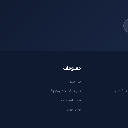
معلومات
من نحن
استبدال
سياسة الخصوصية
sales@kw.sa
٠٥٠٥٨٢٧٤٨٥