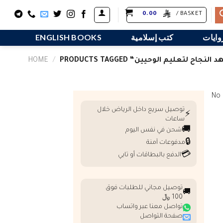
Skip
0.00
BASKET /
to
content
وايات
كتب إسلامية
ENGLISH BOOKS
HOME
/
No 
توصيل سريع داخل الرياض خلال
⚡
ساعات
🚚
شحن في نفس اليوم
🔒
مدفوعات آمنة
💳
الدفع بالبطاقات أو تابي
توصيل مجاني للطلبات فوق
🚚
100 ﷼
تواصل معنا عبر واتساب
صفحة التواصل