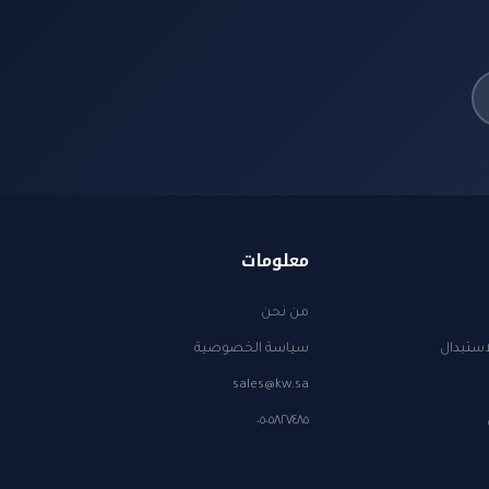
معلومات
من نحن
استبدال
سياسة الخصوصية
sales@kw.sa
٠٥٠٥٨٢٧٤٨٥