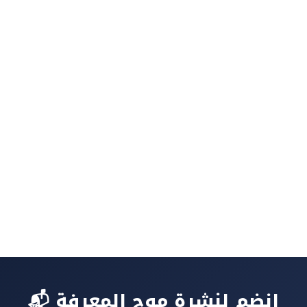
📬 انضم لنشرة موج المعرفة