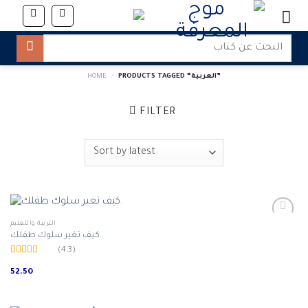
Skip
to
content
Search
for:
PRODUCTS TAGGED “العربية”
/
HOME
FILTER
التربية والتعليم
كيف تغير سلوك طفلك.
(4.3)
Rated
4.31
out
52.50
of 5