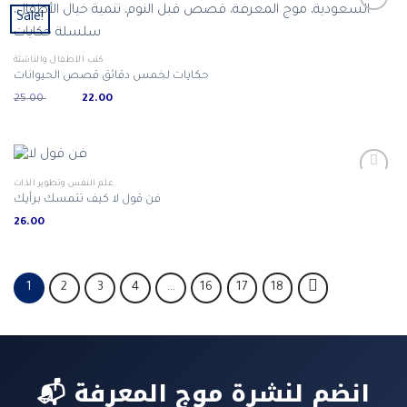
Sale!
كتب الأطفال والناشئة
حكايات لخمس دقائق قصص الحيوانات
Original
Current
25.00
22.00
price
price
was:
is:
ر.س 22.00.
ر.س 25.00.
علم النفس وتطوير الذات
فن قول لا كيف تتمسك برأيك
26.00
1
2
3
4
…
16
17
18
📬 انضم لنشرة موج المعرفة