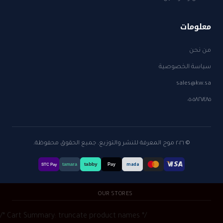
معلومات
من نحن
سياسة الخصوصية
sales@kw.sa
٠٥٠٥٨٢٧٤٨٥
© ٢٠٢٦ موج المعرفة للنشر والتوزيع. جميع الحقوق محفوظة.
tabby
tamara
Pay
mada
STC Pay
OUR STORES
/* Cart Summary: truncate product names */