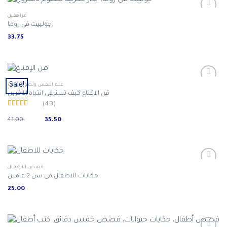
مراهقين
جولييت في روما
33.75
Sale!
علم النفس وتطوير الذات
فن الاقناع كيف تسترعي انتباه الآخرين
(4.3)
Rated
Original
Current
4.32
out
41.00
35.50
price
price
of 5
was:
is:
ر.س 35.50.
ر.س 41.00.
قصص الأطفال
حكايات للاطفال فى سن 2 عامين
25.00