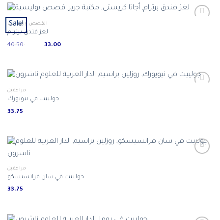
Sale!
القصص والروايات
لغز فندق برترام
Original
Current
40.50
33.00
price
price
was:
is:
ر.س 33.00.
ر.س 40.50.
مراهقين
جولييت في نيويورك
33.75
مراهقين
جولييت في سان فرانسيسكو
33.75