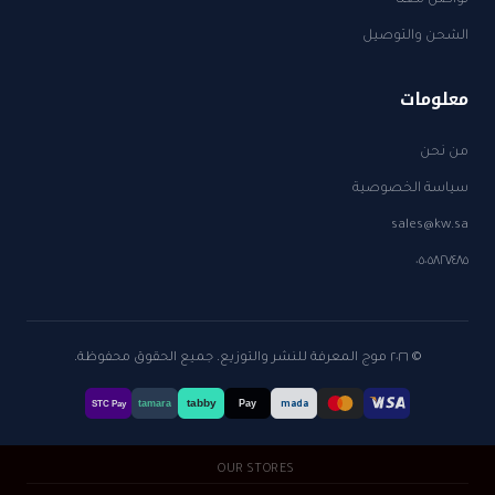
الشحن والتوصيل
معلومات
من نحن
سياسة الخصوصية
sales@kw.sa
٠٥٠٥٨٢٧٤٨٥
© ٢٠٢٦ موج المعرفة للنشر والتوزيع. جميع الحقوق محفوظة.
tabby
tamara
Pay
mada
STC Pay
OUR STORES