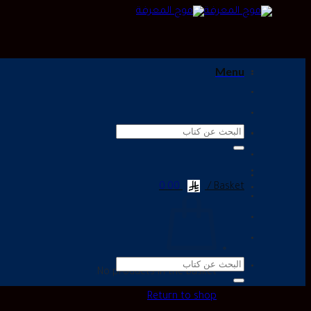
Menu
Search
for:
0.00
Basket /
Search
No products in the basket.
for:
Return to shop