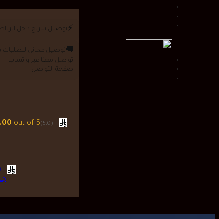
⚡
توصيل سريع داخل الريا
🚚
توصيل مجاني للطلبات فوق 0
تواصل معنا عبر واتساب
صفحة التواصل
.00
out of 5
(5.0)
46.00
جث