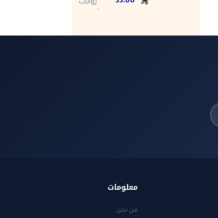
33.00
price
price
was:
is:
ر.س 33.00.
ر.س 40.50.
معلومات
من نحن