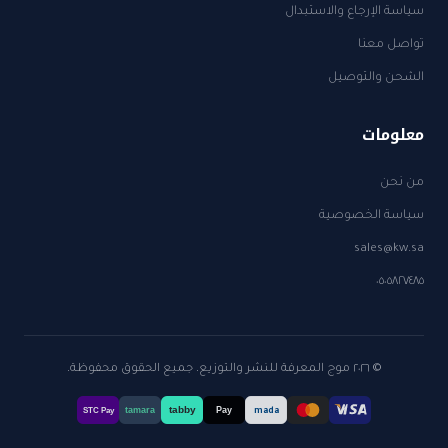
سياسة الإرجاع والاستبدال
تواصل معنا
الشحن والتوصيل
معلومات
من نحن
سياسة الخصوصية
sales@kw.sa
٠٥٠٥٨٢٧٤٨٥
© ٢٠٢٦ موج المعرفة للنشر والتوزيع. جميع الحقوق محفوظة.
tabby
tamara
Pay
mada
STC Pay